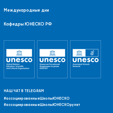
Международные дни
Кафедры ЮНЕСКО РФ
НАШ ЧАТ В TELEGRAM
#ассоциированныеШколыЮНЕСКO
#ассоциированныеШколыЮНЕСКОрулят