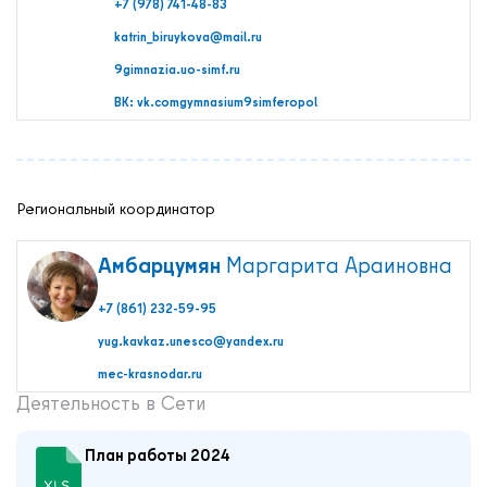
+7 (978) 741-48-83
katrin_biruykova@mail.ru
9gimnazia.uo-simf.ru
ВК: vk.comgymnasium9simferopol
Региональный координатор
О нас
Контакты
Амбарцумян
Маргарита Араиновна
Мероприятия
+7 (861) 232-59-95
Обмен опытом
yug.kavkaz.unesco@yandex.ru
САШ ЮНЕСКО в РФ
mec-krasnodar.ru
Новости
Деятельность в Сети
Международные дни
Кафедры ЮНЕСКО РФ
План работы 2024