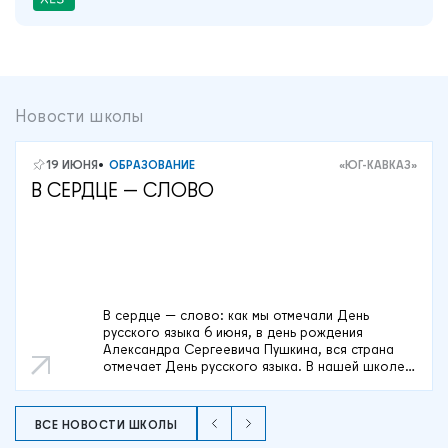
Новости школы
19 ИЮНЯ
ОБРАЗОВАНИЕ
«ЮГ-КАВКАЗ»
В СЕРДЦЕ — СЛОВО
В сердце — слово: как мы отмечали День
русского языка 6 июня, в день рождения
Александра Сергеевича Пушкина, вся страна
отмечает День русского языка. В нашей школе,
для ребят, посещающих летнюю площадку этот
праздник стал настоящим торжеством родной
речи, творчества и культурного наследия.
ВСЕ НОВОСТИ ШКОЛЫ