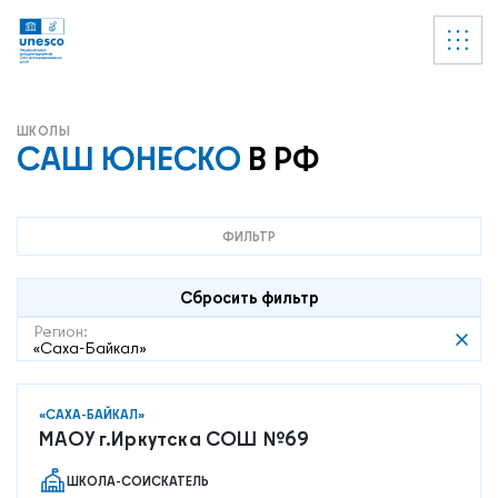
Ссылки
УВЕДОМЛЕНИЕ
Список пуст
САШ ЮНЕСКО
В РФ
ФИЛЬТР
Сбросить фильтр
Регион:
«Саха-Байкал»
«САХА-БАЙКАЛ»
МАОУ г.Иркутска СОШ №69
ШКОЛА-СОИСКАТЕЛЬ