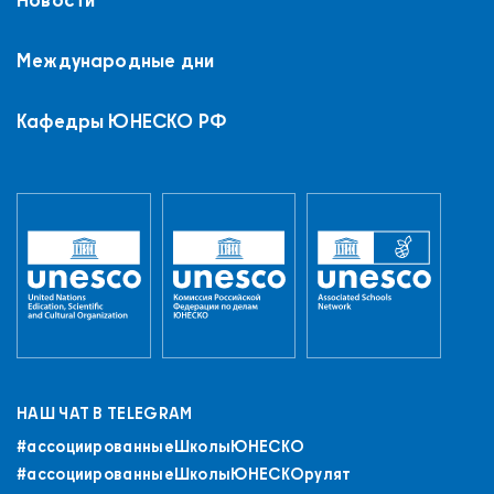
Международные дни
Кафедры ЮНЕСКО РФ
НАШ ЧАТ В TELEGRAM
#ассоциированныеШколыЮНЕСКO
#ассоциированныеШколыЮНЕСКОрулят