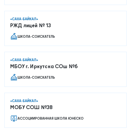
«САХА-БАЙКАЛ»
РЖД лицей № 13
ШКОЛА-СОИСКАТЕЛЬ
«САХА-БАЙКАЛ»
МБОУ г. Иркутска СОш №6
ШКОЛА-СОИСКАТЕЛЬ
«САХА-БАЙКАЛ»
МОБУ СОШ №38
АССОЦИИРОВАННАЯ ШКОЛА ЮНЕСКО