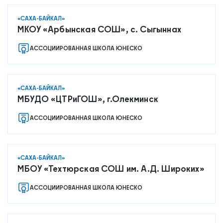
«САХА-БАЙКАЛ»
МКОУ «Арбынская СОШ», с. Сыгыннах
О нас
АССОЦИИРОВАННАЯ ШКОЛА ЮНЕСКО
Контакты
Мероприятия
Обмен опытом
«САХА-БАЙКАЛ»
МБУДО «ЦТРиГОШ», г.Олекминск
САШ ЮНЕСКО в РФ
Новости
АССОЦИИРОВАННАЯ ШКОЛА ЮНЕСКО
Международные дни
Кафедры ЮНЕСКО РФ
«САХА-БАЙКАЛ»
МБОУ «Техтюрская СОШ им. А.Д. Широких»
АССОЦИИРОВАННАЯ ШКОЛА ЮНЕСКО