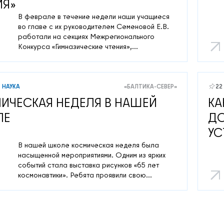
ИЯ»
В феврале в течение недели наши учащиеся
во главе с их руководителем Семеновой Е.В.
работали на секциях Межрегионального
Конкурса «Гимназические чтения»,
проводимого Гимназией 540, САШ ЮНЕСКО и
Лигой юных журналистов г. С- Петербург.
НАУКА
«БАЛТИКА-СЕВЕР»
22
ИЧЕСКАЯ НЕДЕЛЯ В НАШЕЙ
КА
ЛЕ
ДО
УС
В нашей школе космическая неделя была
насыщенной мероприятиями. Одним из ярких
событий стала выставка рисунков «65 лет
космонавтики». Ребята проявили свою
креативность и фантазию, создавая
удивительные работы, посвященные космосу
и его загадкам.