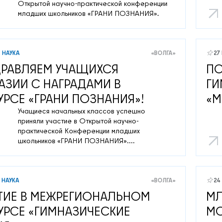
Открытой научно-практической конференции
младших школьников «ГРАНИ ПОЗНАНИЯ».
НАУКА
«ВОЛГА»
27
РАВЛЯЕМ УЧАЩИХСЯ
ПО
АЗИИ С НАГРАДАМИ В
ГИ
УРСЕ «ГРАНИ ПОЗНАНИЯ»!
«М
Учащиеся начальных классов успешно
приняли участие в Открытой научно-
практической Конференции младших
школьников «ГРАНИ ПОЗНАНИЯ».
Организатор - МБОУ Заозерная средняя
общеобразовательная школа с углубленным
изучением отдельных предметов № 16 г.
Томска при поддержке международной
НАУКА
«ВОЛГА»
24
кафедры ЮНЕСКО Университета управления
ТИЕ В МЕЖРЕГИОНАЛЬНОМ
МЛ
«ТИСБИ»
УРСЕ «ГИМНАЗИЧЕСКИЕ
МО