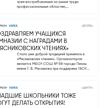
трем востребованным на рынке труда
профессиональным областям,
представленным несколькими современными
компетенциями.
 МАЯ
НАУКА
«ВОЛГА»
ЗДРАВЛЯЕМ УЧАЩИХСЯ
МНАЗИИ С НАГРАДАМИ В
ЯСНИКОВСКИХ ЧТЕНИЯХ»
Стало уже доброй традицией принимать в
«Мясниковских чтениях». Организатором
является МБОУ СОШ № 58 города Пензы
имени Г. В. Мясникова при поддержке ГАОУ
дополнительного профессионального
образования «Институт регионального
развития Пензенской области»,
международной кафедры ЮНЕСКО
 МАЯ
НАУКА
«ЦЕНТР»
Университета «ТИСБИ» (г. Казань).
АДШИЕ ШКОЛЬНИКИ ТОЖЕ
ГУТ ДЕЛАТЬ ОТКРЫТИЯ!