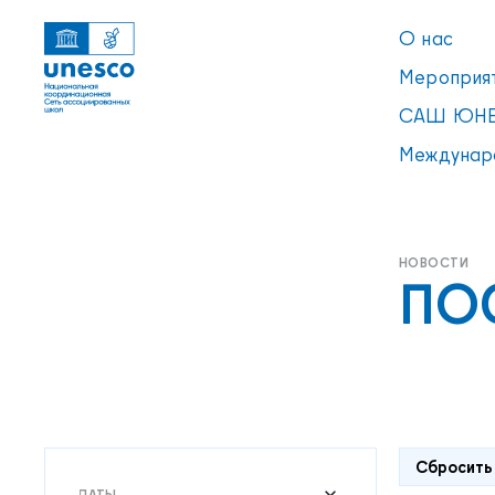
О нас
Мероприя
САШ ЮНЕ
Междунар
ПО
Ссылки
УВЕДОМЛЕНИЕ
Список пуст
Сбросить
ДАТЫ