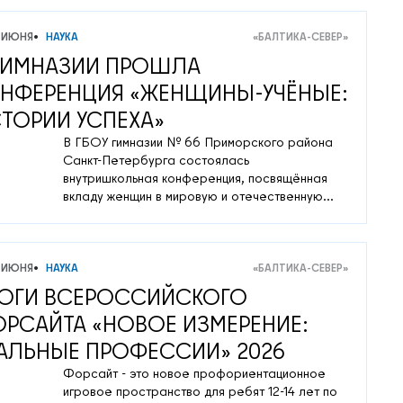
 ИЮНЯ
НАУКА
«БАЛТИКА-СЕВЕР»
ГИМНАЗИИ ПРОШЛА
НФЕРЕНЦИЯ «ЖЕНЩИНЫ‑УЧЁНЫЕ:
ТОРИИ УСПЕХА»
В ГБОУ гимназии № 66 Приморского района
Санкт‑Петербурга состоялась
внутришкольная конференция, посвящённая
вкладу женщин в мировую и отечественную
науку. Учащиеся 5–11 классов представили
исследовательские проекты и доклады о
судьбах и достижениях выдающихся
женщин‑учёных.
 ИЮНЯ
НАУКА
«БАЛТИКА-СЕВЕР»
ОГИ ВСЕРОССИЙСКОГО
РСАЙТА «НОВОЕ ИЗМЕРЕНИЕ:
АЛЬНЫЕ ПРОФЕССИИ» 2026
Форсайт - это новое профориентационное
игровое пространство для ребят 12-14 лет по