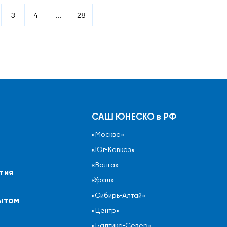
3
4
...
28
САШ ЮНЕСКО в РФ
«Москва»
«Юг-Кавказ»
«Волга»
тия
«Урал»
«Сибирь-Алтай»
ытом
«Центр»
«Балтика-Север»