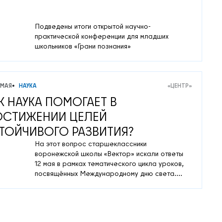
Подведены итоги открытой научно-
практической конференции для младших
школьников «Грани познания»
 МАЯ
НАУКА
«ЦЕНТР»
К НАУКА ПОМОГАЕТ В
СТИЖЕНИИ ЦЕЛЕЙ
ТОЙЧИВОГО РАЗВИТИЯ?
На этот вопрос старшеклассники
воронежской школы «Вектор» искали ответы
12 мая в рамках тематического цикла уроков,
посвящённых Международному дню света.
Вместо привычных занятий ученики 8-10
классов смогли посмотреть на явление «свет»
с точки зрения сразу четырёх наук:
географии, физики, химии и биологии.