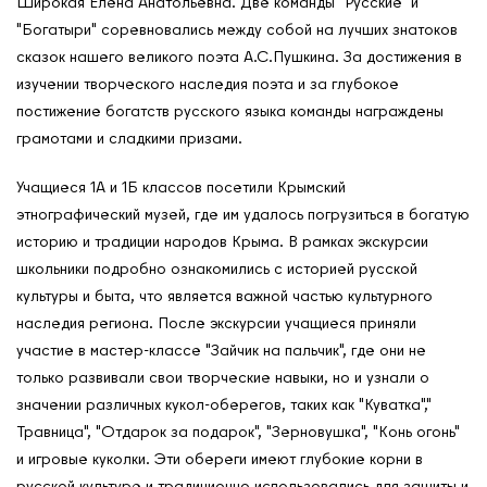
Широкая Елена Анатольевна. Две команды "Русские" и
"Богатыри" соревновались между собой на лучших знатоков
сказок нашего великого поэта А.С.Пушкина. За достижения в
изучении творческого наследия поэта и за глубокое
постижение богатств русского языка команды награждены
грамотами и сладкими призами.
Учащиеся 1А и 1Б классов посетили Крымский
О нас
этнографический музей, где им удалось погрузиться в богатую
Контакты
историю и традиции народов Крыма. В рамках экскурсии
Мероприятия
школьники подробно ознакомились с историей русской
Обмен опытом
культуры и быта, что является важной частью культурного
наследия региона. После экскурсии учащиеся приняли
САШ ЮНЕСКО в РФ
участие в мастер-классе "Зайчик на пальчик", где они не
Новости
только развивали свои творческие навыки, но и узнали о
Международные дни
значении различных кукол-оберегов, таких как "Куватка","
Кафедры ЮНЕСКО РФ
Травница", "Отдарок за подарок", "Зерновушка", "Конь огонь"
и игровые куколки. Эти обереги имеют глубокие корни в
русской культуре и традиционно использовались для защиты и