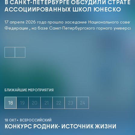
В САНКТ-ПЕТЕРБУРГЕ ОБСУДИЛИ СТРАТЕ
Новости
АССОЦИИРОВАННЫХ ШКОЛ ЮНЕСКО
Международные дни
17 апреля 2026 года прошло заседание Национального сове
Кафедры ЮНЕСКО РФ
Федерации , на базе Санкт-Петербургского горного университ
БЛИЖАЙШИЕ МЕРОПРИЯТИЯ
18
19
20
21
22
23
24
+7 (843) 294-83-44
РЕГИСТРАЦИЯ
ВХОД
18 ОКТ
ВСЕРОССИЙСКИЙ
КОНКУРС РОДНИК- ИСТОЧНИК ЖИЗНИ
ПРИСОЕДИНИТЬСЯ К СЕТИ