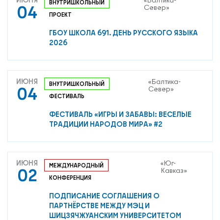
ВНУТРИШКОЛЬНЫЙ
04
Север»
ПРОЕКТ
ГБОУ ШКОЛА 691. ДЕНЬ РУССКОГО ЯЗЫКА
2026
О нас
ИЮНЯ
«Балтика-
Контакты
ВНУТРИШКОЛЬНЫЙ
04
Север»
ФЕСТИВАЛЬ
Мероприятия
ФЕСТИВАЛЬ «ИГРЫ И ЗАБАВЫ: ВЕСЕЛЫЕ
Обмен опытом
ТРАДИЦИИ НАРОДОВ МИРА» #2
САШ ЮНЕСКО в РФ
Новости
Международные дни
ИЮНЯ
«Юг-
МЕЖДУНАРОДНЫЙ
02
Кавказ»
Кафедры ЮНЕСКО РФ
КОНФЕРЕНЦИЯ
ПОДПИСАНИЕ СОГЛАШЕНИЯ О
ПАРТНЁРСТВЕ МЕЖДУ МЭЦ И
ШИЦЗЯЧЖУАНСКИМ УНИВЕРСИТЕТОМ