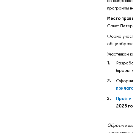
по выбранно
программы н
Место пров
Санкт-Петер
Форма участ
общеобразова
Участникам к
Разрабо
(проект 
Оформит
прилаг
Пройти
2025 г
Обратите вн
участников, 