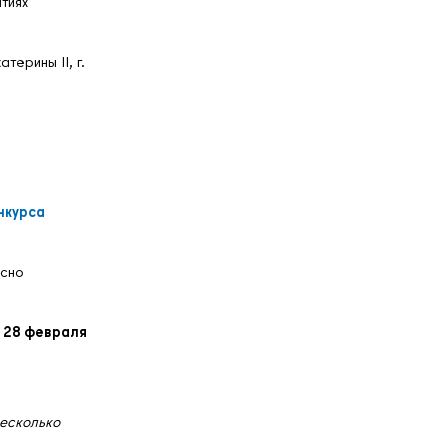
тиях
ерины II, г.
нкурса
асно
 28 февраля
несколько