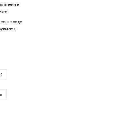
иаграммы и
кта.
исание хода
ультаты -
ий
а