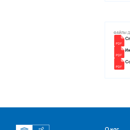
ФАЙЛЫ Д
Сп
Ин
Со
О нас