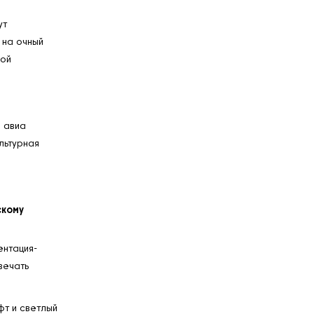
ут
 на очный
ной
и авиа
льтурная
скому
ентация-
вечать
фт и светлый