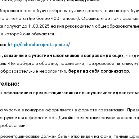
тборочного этапа будут выбраны лучшие проекты, а их авторы буд
на очный этап (не более 400 человек). Официальное приглашение
ки получат до 11.03.2025 на имя руководителя общеобразователь
 в которой они обучаются.
са:
http://schoolproject.spmi.ru/
ы, связанные с участием школьников и сопровождающих
, - ж/д 
анкт-Петербурга и обратно, проживание, трехразовое питание, ку
 образовательные мероприятия,
берет на себя организатор
.
ельно:
 к оформлению презентации–заявки по научно-исследователь
на участие в конкурсе оформляется в формате презентации. През
загружается в формате pdf. Дизайн презентации-заявки должен от
требованиям.
 презентации-заявке должен быть четко виден на фоне, темный шри