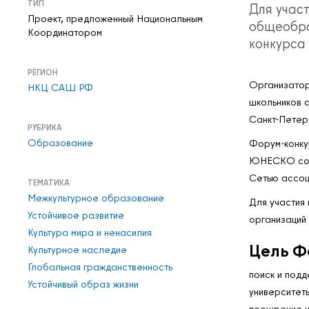
ТИП
Для учас
Проект, предложенный Национальным
общеобраз
Координатором
конкурса 
РЕГИОН
Организатор
НКЦ САШ РФ
школьников 
Санкт-Петер
РУБРИКА
Образование
Форум-конку
ЮНЕСКО совм
Сетью ассо
ТЕМАТИКА
Межкультурное образование
Для участия
Устойчивое развитие
организаций
Культура мира и ненасилия
Цель Ф
Культурное наследие
Глобальная гражданственность
поиск и под
Устойчивый образ жизни
университеты
поощрение н