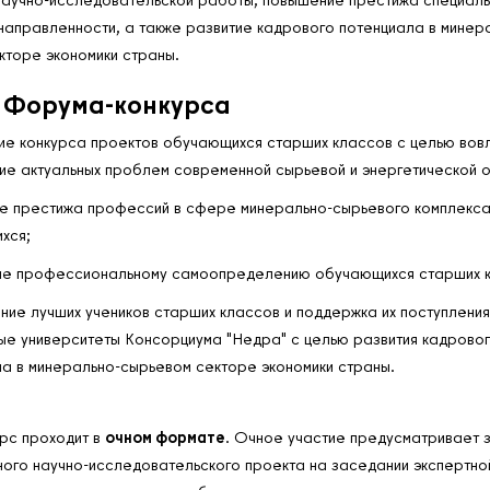
направленности, а также развитие кадрового потенциала в минер
кторе экономики страны.
 Форума-конкурса
е конкурса проектов обучающихся старших классов с целью вовл
ие актуальных проблем современной сырьевой и энергетической о
е престижа профессий в сфере минерально-сырьевого комплекса
хся;
ие профессиональному самоопределению обучающихся старших к
ие лучших учеников старших классов и поддержка их поступления
ые университеты Консорциума "Недра" с целью развития кадрово
а в минерально-сырьевом секторе экономики страны.
рс проходит в
очном формате
. Очное участие предусматривает 
ого научно-исследовательского проекта на заседании экспертно