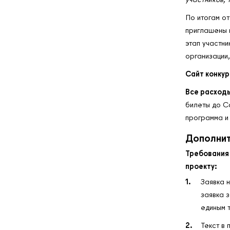
По итогам о
приглашены 
этап участни
организации,
Сайт конкур
Все расход
билеты до С
программа и
Дополнит
Требования
проекту:
Заявка 
заявка 
единым 
Текст в