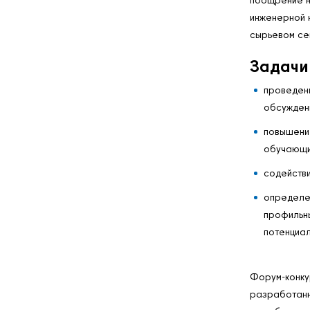
инженерной 
сырьевом се
Задачи
проведени
обсужден
повышени
обучающи
содейств
определен
профильн
потенциал
Форум-конку
разработанн