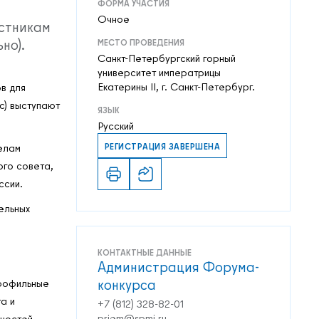
ФОРМА УЧАСТИЯ
Очное
астникам
но).
МЕСТО ПРОВЕДЕНИЯ
Санкт-Петербургский горный
университет императрицы
Екатерины II, г. Санкт-Петербург.
в для
с) выступают
ЯЗЫК
Русский
елам
РЕГИСТРАЦИЯ ЗАВЕРШЕНА
го совета,
ссии.
ельных
КОНТАКТНЫЕ ДАННЫЕ
Администрация Форума-
конкурса
профильные
а и
+7 (812) 328-82-01
priem@spmi.ru
ьностей