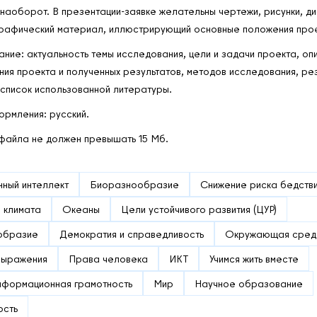
 наоборот. В презентации-заявке желательны чертежи, рисунки, д
графический материал, иллюстрирующий основные положения прое
ние: актуальность темы исследования, цели и задачи проекта, оп
ния проекта и полученных результатов, методов исследования, рез
 список использованной литературы.
ормления: русский.
файла не должен превышать 15 Мб.
нный интеллект
Биоразнообразие
Снижение риска бедств
 климата
Океаны
Цели устойчивого развития (ЦУР)
образие
Демократия и справедливость
Окружающая сред
выражения
Права человека
ИКТ
Учимся жить вместе
нформационная грамотность
Мир
Научное образование
ость