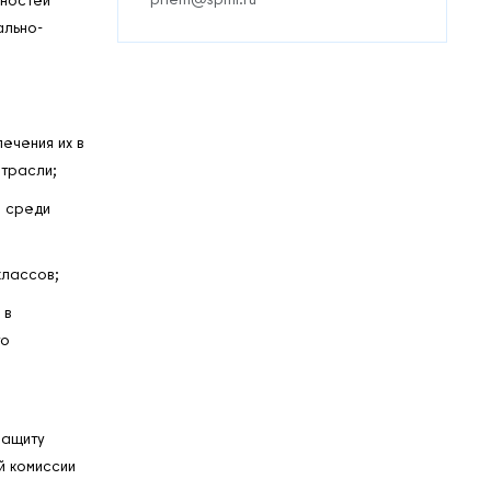
ально-
ечения их в
трасли;
 среди
лассов;
 в
го
защиту
й комиссии