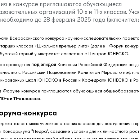
тия в конкурсе приглашаются обучающиеся
овательных организаций 10-х и 11-х классов. Уч
необходимо до 28 февраля 2025 года (включитель
ами Всероссийского конкурса научно-исследовательских проекто
старших классов «Школьная премьер-лига» (далее - Форум-конкур
бургский горный университет совместно с Центром ЮНЕСКО.
рс проводится
под эгидой
Комиссии Российской Федерации по д
естно с Российским Национальным Комитетом Мирового нефтяно
циированных школ ЮНЕСКО в России и Кафедрами ЮНЕСКО в Ро
 в Форуме-конкурсе приглашаются обучающиеся общеобразоват
10-х и 11-х классов
.
орума-конкурса
держка талантливых учеников старших классов для поступления в 
 Консорциума "Недра", создание условий для их личностного рост
аучно-исследовательской работы, повышение престижа специал