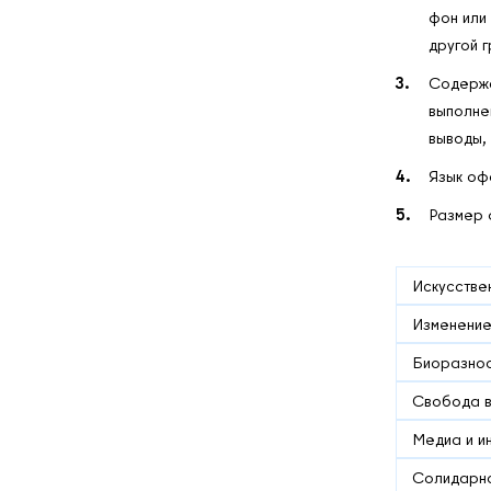
фон или
другой 
Содержа
выполне
выводы,
Язык оф
Размер 
Искусстве
Изменение
Биоразно
Свобода 
Медиа и и
Солидарн