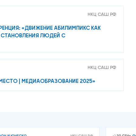
НКЦ САШ РФ
ЕНЦИЯ: «ДВИЖЕНИЕ АБИЛИМПИКС КАК
 СТАНОВЛЕНИЯ ЛЮДЕЙ С
НКЦ САШ РФ
МЕСТО | МЕДИАОБРАЗОВАНИЕ 2025»
ООН И ЮНЕСКО
НКЦ САШ РФ
30 СЕН
О