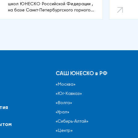
школ ЮНЕСКО Российской Федерации ,
на базе Санкт-Петербургского горного
университета.
САШ ЮНЕСКО в РФ
«Москва»
«Юг-Кавказ»
«Волга»
тия
«Урал»
«Сибирь-Алтай»
ытом
«Центр»