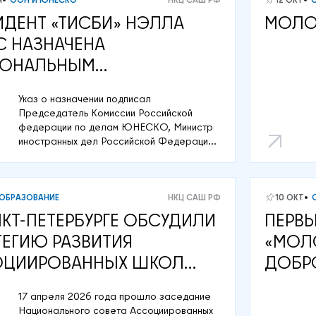
ИДЕНТ «ТИСБИ» НЭЛЛА
МОЛО
С НАЗНАЧЕНА
ИОНАЛЬНЫМ
ДИНАТОРОМ СЕТИ
Указ о назначении подписал
ЦИИРОВАННЫХ ШКОЛ
Председатель Комиссии Российской
КО РФ
федерации по делам ЮНЕСКО, Министр
иностранных дел Российской Федерации
Сергей Лавров
ОБРАЗОВАНИЕ
НКЦ САШ РФ
10 ОКТ
НКТ-ПЕТЕРБУРГЕ ОБСУДИЛИ
ПЕРВ
ТЕГИЮ РАЗВИТИЯ
«МОЛО
ЦИИРОВАННЫХ ШКОЛ
ДОБР
СКО
ОБЪЕД
17 апреля 2026 года прошло заседание
Национального совета Ассоциированных