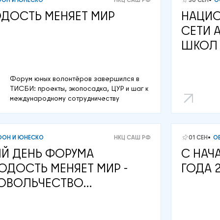
ДОСТЬ МЕНЯЕТ МИР
НАЦИО
СЕТИ 
ШКОЛ 
НЭЛЛА
ПРИНЯ
Форум юных волонтёров завершился в
СОВЕЩ
ТИСБИ: проекты, экопосадка, ЦУР и шаг к
международному сотрудничеству
ООН И ЮНЕСКО
НКЦ САШ РФ
01 СЕН
О
ЫЙ ДЕНЬ ФОРУМА
С НАЧ
ДОСТЬ МЕНЯЕТ МИР -
ГОДА 2
ОВОЛЬЧЕСТВО
ИНЯЕТ ВСЕХ»