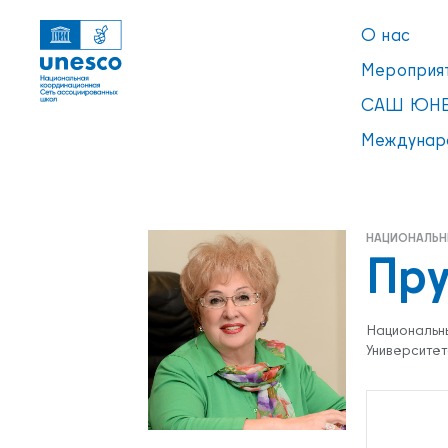
О нас
Мероприя
САШ ЮНЕ
Междунар
НАЦИОНАЛЬН
Пру
Ссылки
УВЕДОМЛЕНИЕ
Национальн
Список пуст
Университет