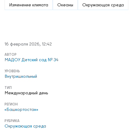
Изменение климата
Океаны
Окружающая среда
О нас
Контакты
16 февраля 2026, 12:42
Мероприятия
АВТОР
Обмен опытом
МАДОУ Детский сад № 34
САШ ЮНЕСКО в РФ
УРОВЕНЬ
Новости
Внутришкольный
Международные дни
ТИП
Международный день
Кафедры ЮНЕСКО РФ
РЕГИОН
«Башкортостан»
РУБРИКА
Окружающая среда