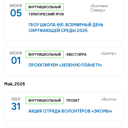
ИЮНЯ
«Балтика-
ВНУТРИШКОЛЬНЫЙ
05
Север»
ТЕМАТИЧЕСКИЙ УРОК
ГБОУ ШКОЛА 691. ВСЕМИРНЫЙ ДЕНЬ
ОКРУЖАЮЩЕЙ СРЕДЫ 2026
О нас
ИЮНЯ
«Центр»
ВНУТРИШКОЛЬНЫЙ
КВЕСТ/ИГРА
Контакты
01
Мероприятия
ПРОЕКТИРУЕМ «ЗЕЛЕНУЮ ПЛАНЕТУ»
Обмен опытом
САШ ЮНЕСКО в РФ
Май, 2026
Новости
МАЯ
«Волга»
Международные дни
ВНУТРИШКОЛЬНЫЙ
ПРОЕКТ
31
Кафедры ЮНЕСКО РФ
АКЦИЯ ОТРЯДА ВОЛОНТЁРОВ «ЭКОМЫ»