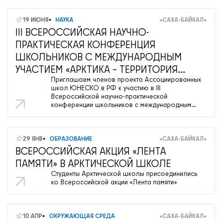
международным участием «Арктика – территория
сотрудничества».
О нас
19 ИЮНЯ
НАУКА
«САХА-БАЙКАЛ»
III ВСЕРОССИЙСКАЯ НАУЧНО-
Контакты
ПРАКТИЧЕСКАЯ КОНФЕРЕНЦИЯ
Мероприятия
ШКОЛЬНИКОВ С МЕЖДУНАРОДНЫМ
Обмен опытом
УЧАСТИЕМ «АРКТИКА – ТЕРРИТОРИЯ
Приглашаем членов проекта Ассоциированных
СОТРУДНИЧЕСТВА»
САШ ЮНЕСКО в РФ
школ ЮНЕСКО в РФ к участию в III
Всероссийской научно-практической
Новости
конференции школьников с международным
участием «Арктика – территория
Международные дни
сотрудничества», которая состоится 25-26
Кафедры ЮНЕСКО РФ
сентября 2024 г.
29 ЯНВ
ОБРАЗОВАНИЕ
«САХА-БАЙКАЛ»
ВСЕРОССИЙСКАЯ АКЦИЯ «ЛЕНТА
ПАМЯТИ» В АРКТИЧЕСКОЙ ШКОЛЕ
Студенты Арктической школы присоединились
ко Всероссийской акции «Лента памяти»
10 АПР
ОКРУЖАЮЩАЯ СРЕДА
«САХА-БАЙКАЛ»