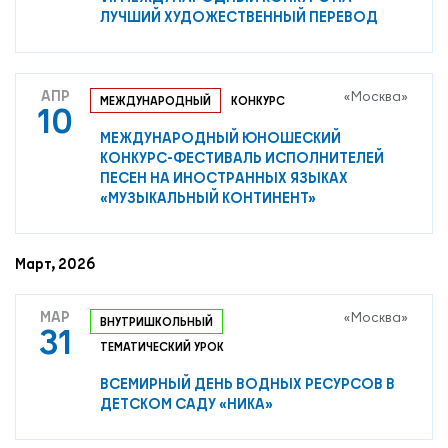
ЛУЧШИЙ ХУДОЖЕСТВЕННЫЙ ПЕРЕВОД
АПР
«Москва»
МЕЖДУНАРОДНЫЙ
КОНКУРС
10
МЕЖДУНАРОДНЫЙ ЮНОШЕСКИЙ
О нас
КОНКУРС-ФЕСТИВАЛЬ ИСПОЛНИТЕЛЕЙ
ПЕСЕН НА ИНОСТРАННЫХ ЯЗЫКАХ
Контакты
«МУЗЫКАЛЬНЫЙ КОНТИНЕНТ»
Мероприятия
Обмен опытом
Март, 2026
САШ ЮНЕСКО в РФ
Новости
МАР
«Москва»
ВНУТРИШКОЛЬНЫЙ
31
Международные дни
ТЕМАТИЧЕСКИЙ УРОК
Кафедры ЮНЕСКО РФ
ВСЕМИРНЫЙ ДЕНЬ ВОДНЫХ РЕСУРСОВ В
ДЕТСКОМ САДУ «НИКА»