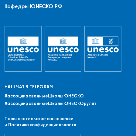
Кафедры ЮНЕСКО РФ
НАШ ЧАТ В TELEGRAM
#ассоциированныеШколыЮНЕСКO
+7 (843) 294-83-44
#ассоциированныеШколыЮНЕСКОрулят
РЕГИСТРАЦИЯ
ВХОД
Пользовательское соглашение
ПРИСОЕДИНИТЬСЯ К СЕТИ
и
Политика конфиденциальности