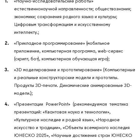
«Научно-исследовательские работы»
естественнонаучной направленности; обществознания;
экономики; сохранения родного языка и культуры;
Цифровым трансформациям и искусственному
О нас
интеллекту.;
Контакты
«Прикладное программирование» (мобильное
Мероприятия
приложение, компьютерная программа, web-сервис
Обмен опытом
(скрипт, бот), компьютерная обучающая игра);
САШ ЮНЕСКО в РФ
«3D моделирование и прототипирование» (Компьютерные
Новости
и реальные конструкторские модели и прототипы.
Международные дни
Продукты 3D-печати. Динамические анимированные 3D-
модели.);
Кафедры ЮНЕСКО РФ
«Презентации PowerPoint» (рекомендуемая тематика
презентаций: «Квантовая наука и технологии»,
«Культурное наследие и родной язык», «Народное
искусство и традиции», «Объекты всемирного наследия
ЮНЕСКО 2025», «Научные достижения стран ЮНЕСКО