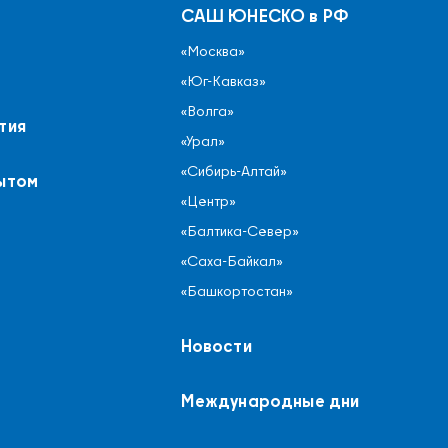
САШ ЮНЕСКО в РФ
«Москва»
«Юг-Кавказ»
«Волга»
тия
«Урал»
«Сибирь-Алтай»
ытом
«Центр»
«Балтика-Север»
«Саха-Байкал»
«Башкортостан»
Новости
Международные дни