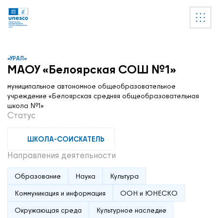
Ссылки
УВЕДОМЛЕНИЕ
Список пуст
«УРАЛ»
МАОУ «Белоярская СОШ №1»
муниципальное автономное общеобразовательное
учреждение «Белоярская средняя общеобразовательная
школа №1»
Статус
ШКОЛА-СОИСКАТЕЛЬ
Направления деятельности
Образование
Наука
Культура
Коммуникация и информация
ООН и ЮНЕСКО
Окружающая среда
Культурное наследие