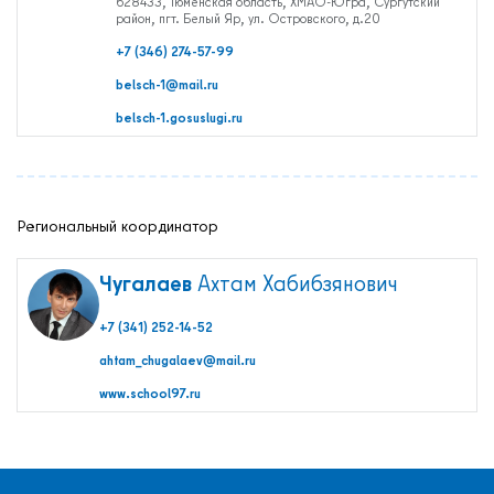
628433, Тюменская область, ХМАО-Югра, Сургутский
район, пгт. Белый Яр, ул. Островского, д.20
Обмен опытом
+7 (346) 274-57-99
САШ ЮНЕСКО в РФ
belsch-1@mail.ru
Новости
belsch-1.gosuslugi.ru
Международные дни
Кафедры ЮНЕСКО РФ
Региональный координатор
Чугалаев
Ахтам Хабибзянович
+7 (341) 252-14-52
ahtam_chugalaev@mail.ru
www.school97.ru