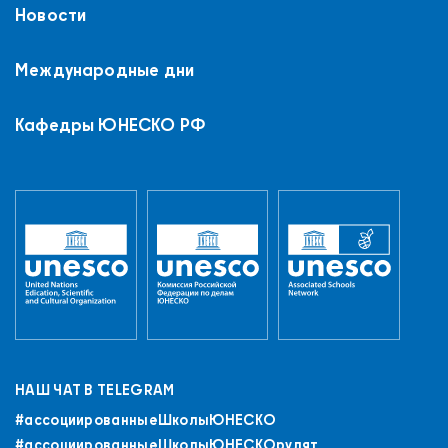
Новости
Международные дни
Кафедры ЮНЕСКО РФ
НАШ ЧАТ В TELEGRAM
#ассоциированныеШколыЮНЕСКO
#ассоциированныеШколыЮНЕСКОрулят