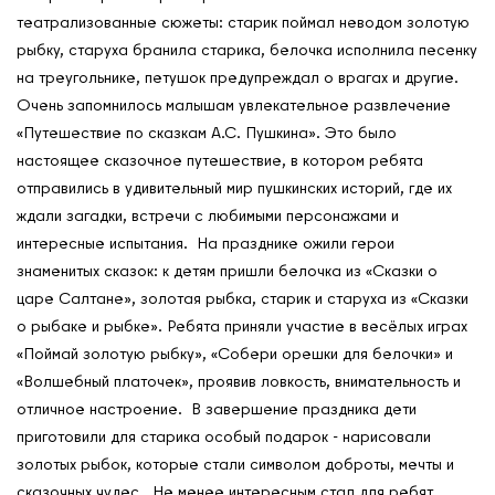
Контакты
театрализованные сюжеты: старик поймал неводом золотую
Мероприятия
рыбку, старуха бранила старика, белочка исполнила песенку
на треугольнике, петушок предупреждал о врагах и другие.
Обмен опытом
Очень запомнилось малышам увлекательное развлечение
САШ ЮНЕСКО в РФ
«Путешествие по сказкам А.С. Пушкина». Это было
Новости
настоящее сказочное путешествие, в котором ребята
отправились в удивительный мир пушкинских историй, где их
Международные дни
ждали загадки, встречи с любимыми персонажами и
Кафедры ЮНЕСКО РФ
интересные испытания. На празднике ожили герои
знаменитых сказок: к детям пришли белочка из «Сказки о
царе Салтане», золотая рыбка, старик и старуха из «Сказки
о рыбаке и рыбке». Ребята приняли участие в весёлых играх
«Поймай золотую рыбку», «Собери орешки для белочки» и
«Волшебный платочек», проявив ловкость, внимательность и
отличное настроение. В завершение праздника дети
приготовили для старика особый подарок - нарисовали
золотых рыбок, которые стали символом доброты, мечты и
сказочных чудес. Не менее интересным стал для ребят