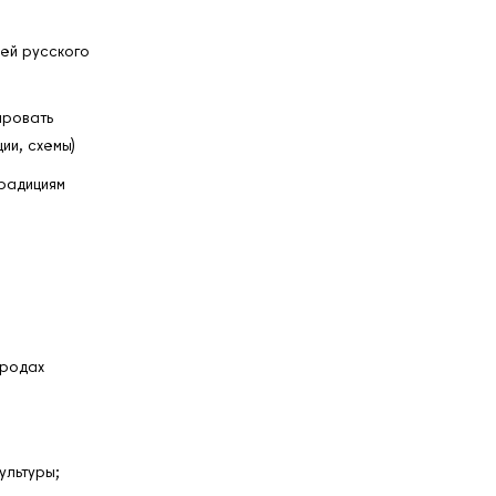
ией русского
ировать
ии, схемы)
традициям
ородах
ультуры;