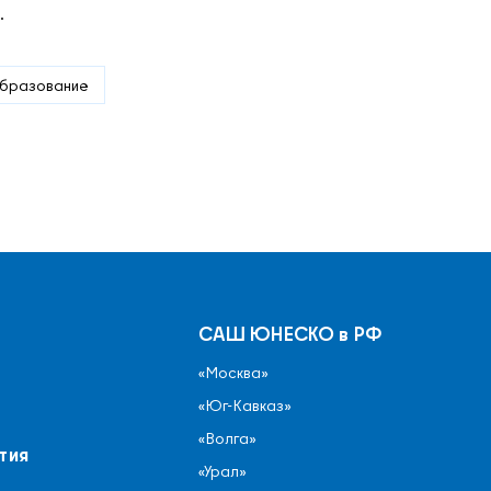
.
образование
САШ ЮНЕСКО в РФ
«Москва»
«Юг-Кавказ»
«Волга»
тия
«Урал»