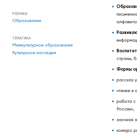
Образов
письменно
РУБРИКА
Образование
алфавита
Развива
ТЕМАТИКА
информаци
Межкультурное образование
Воспита
Культурное наследие
страны, 
Формы ор
рассказ у
чтение и 
работа с
России»,
заочная э
конкурс р