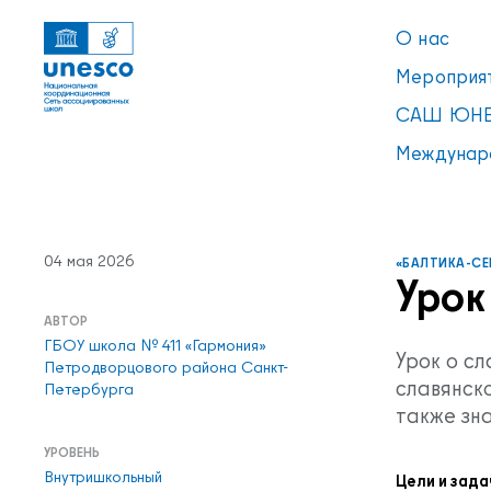
О нас
Мероприя
САШ ЮНЕ
Междунар
Ссылки
УВЕДОМЛЕНИЕ
04 мая 2026
«БАЛТИКА-СЕ
Список пуст
Урок
АВТОР
ГБОУ школа № 411 «Гармония»
Урок о с
Петродворцового района Санкт-
славянск
Петербурга
также зн
УРОВЕНЬ
Внутришкольный
Цели и зада