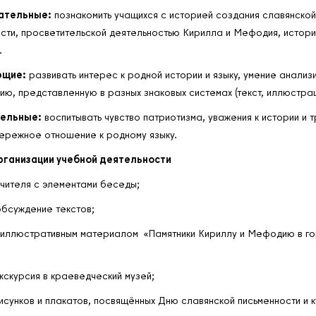
ательные:
познакомить учащихся с историей создания славянской
сти, просветительской деятельностью Кирилла и Мефодия, истор
.
ющие:
развивать интерес к родной истории и языку, умение анализ
ю, представленную в разных знаковых системах (текст, иллюстрац
тельные:
воспитывать чувство патриотизма, уважения к истории и 
бережное отношение к родному языку.
ганизации учебной деятельности
чителя с элементами беседы;
обсуждение текстов;
 иллюстративным материалом «Памятники Кириллу и Мефодию в г
кскурсия в краеведческий музей;
исунков и плакатов, посвящённых Дню славянской письменности и к