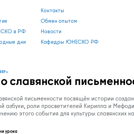
Контакты
тия
Обмен опытом
СКО в РФ
Новости
одные дни
Кафедры ЮНЕСКО РФ
ВЕР»
 о славянской письменно
лавянской письменности посвящён истории созда
ой азбуки, роли просветителей Кирилла и Мефоди
ачению этого события для культуры славянских н
чи урока