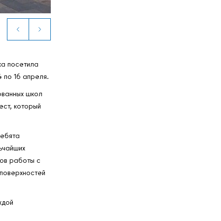
ка посетила
4 по 16 апреля.
ованных школ
ест, который
Ребята
ьчайших
ов работы с
 поверхностей
ждой