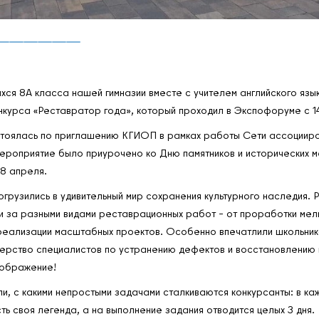
хся 8А класса нашей гимназии вместе с учителем английского язы
нкурса «Реставратор года», который проходил в Экспофоруме с 1
тоялась по приглашению КГИОП в рамках работы Сети ассоциир
оприятие было приурочено ко Дню памятников и исторических м
18 апреля.
огрузились в удивительный мир сохранения культурного наследия. 
 за разными видами реставрационных работ – от проработки мел
реализации масштабных проектов. Особенно впечатлили школьник
терство специалистов по устранению дефектов и восстановлению
ображение!
ли, с какими непростыми задачами сталкиваются конкурсанты: в ка
ть своя легенда, а на выполнение задания отводится целых 3 дня.