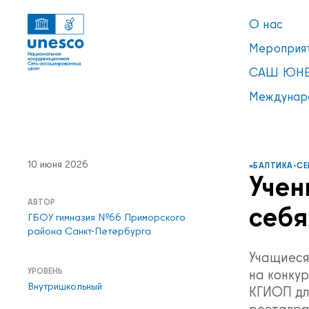
О нас
Мероприя
САШ ЮНЕ
Междунар
10 июня 2026
«БАЛТИКА-СЕ
Учен
АВТОР
себя
ГБОУ гимназия №66 Приморского
Ссылки
УВЕДОМЛЕНИЕ
района Санкт-Петербурга
Список пуст
Учащиеся
УРОВЕНЬ
на конку
Внутришкольный
КГИОП дл
реставра