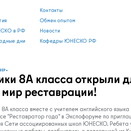
Контакты
тия
Обмен опытом
СКО в РФ
Новости
одные дни
Кафедры ЮНЕСКО РФ
ВЕР»
ики 8А класса открыли д
 мир реставрации!
 8А класса вместе с учителем английского языка
рсе "Реставратор года" в Экспофоруме по пригл
я Сети ассоциированных школ ЮНЕСКО. Ребята 
ционные работы, пообщались с делегацией из К