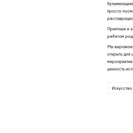
Кульминацией
просто посмо
реставрацио
Приятным и 
ребятам рад
Мы выражаем
открыть для 
мероприятия 
ценность ист
Искусство