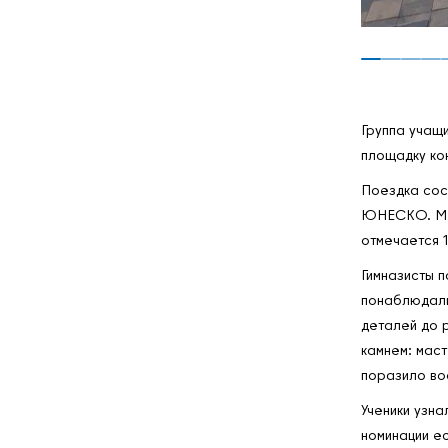
Группа учащи
площадку ко
Поездка сос
ЮНЕСКО. Мер
отмечается 
Гимназисты п
понаблюдали
деталей до 
камнем: мас
поразило во
Ученики узна
номинации ес