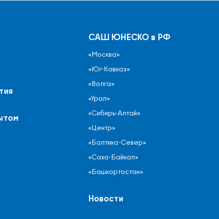
САШ ЮНЕСКО в РФ
«Москва»
«Юг-Кавказ»
«Волга»
тия
«Урал»
«Сибирь-Алтай»
ытом
«Центр»
«Балтика-Север»
«Саха-Байкал»
«Башкортостан»
Новости