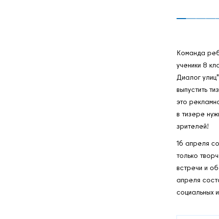
Команда ребя
ученики 8 к
Диалог улиц"
выпустить ти
это рекламно
в тизере нуж
зрителей!
16 апреля с
только творч
встречи и об
апреля сост
социальных и