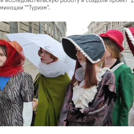
оминации ""Туризм".