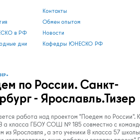
Контакты
тия
Обмен опытом
СКО в РФ
Новости
одные дни
Кафедры ЮНЕСКО РФ
ВЕР»
ем по России. Санкт-
рбург - Ярославль.Тизер
ется работа над проектом "Поедем по России". 
 8 а класса ГБОУ СОШ № 185 совместно с команд
 из Ярославля , а это ученики 8 класса 57 школы
и исследовательскую работу и создали проект" 