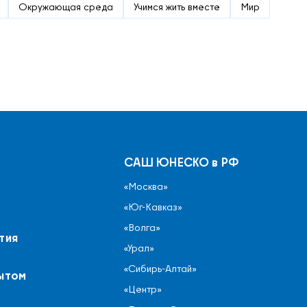
Окружающая среда
Учимся жить вместе
Мир
САШ ЮНЕСКО в РФ
«Москва»
«Юг-Кавказ»
«Волга»
тия
«Урал»
«Сибирь-Алтай»
ытом
«Центр»