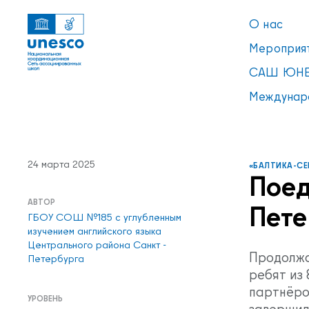
О нас
Мероприя
САШ ЮНЕ
Междунар
24 марта 2025
«БАЛТИКА-СЕ
Поед
АВТОР
Ссылки
Пете
УВЕДОМЛЕНИЕ
ГБОУ СОШ №185 с углубленным
Список пуст
изучением английского языка
Центрального района Санкт -
Продолжа
Петербурга
ребят из
партнёром
УРОВЕНЬ
завершил