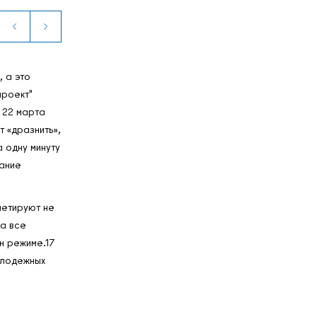
 а это
проект"
 22 марта
т «дразнить»,
 одну минуту
мание
петируют не
ка все
н режиме.17
олодежных