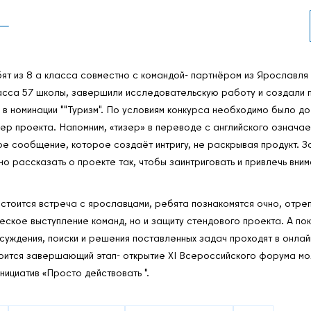
т из 8 а класса совместно с командой- партнёром из Ярославля ,
ласса 57 школы, завершили исследовательскую работу и создали 
 в номинации ""Туризм". По условиям конкурса необходимо было до
зер проекта. Напомним, «тизер» в переводе с английского означае
е сообщение, которое создаёт интригу, не раскрывая продукт. За
но рассказать о проекте так, чтобы заинтриговать и привлечь вни
остоится встреча с ярославцами, ребята познакомятся очно, отре
еское выступление команд, но и защиту стендового проекта. А по
суждения, поиски и решения поставленных задач проходят в онлай
оится завершающий этап- открытие XI Всероссийского форума м
нициатив «Просто действовать ".