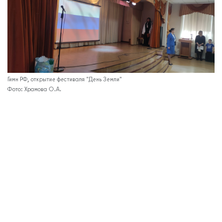
Гимн РФ, открытие фестиваля "День Земли"
От
Храмова О.А.