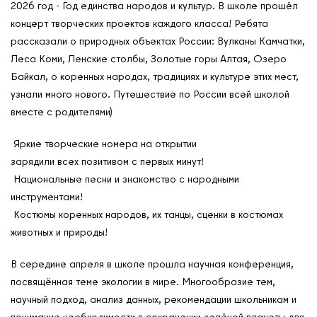
2026 год - Год единства народов и культур. В школе прошёл
концерт творческих проектов каждого класса! Ребята
рассказали о природных объектах России: Вулканы Камчатки,
О нас
Леса Коми, Ленские столбы, Золотые горы Алтая, Озеро
Контакты
Байкал, о коренных народах, традициях и культуре этих мест,
Мероприятия
узнали много нового. Путешествие по России всей школой
вместе с родителями)
Обмен опытом
САШ ЮНЕСКО в РФ
Яркие творческие номера на открытии
Новости
зарядили всех позитивом с первых минут!
Национальные песни и знакомство с народными
Международные дни
инструментами!
Кафедры ЮНЕСКО РФ
Костюмы коренных народов, их танцы, сценки в костюмах
животных и природы!
В середине апреля в школе прошла научная конференция,
посвящённая теме экологии в мире. Многообразие тем,
научный подход, анализ данных, рекомендации школьникам и
понимание необходимости в сохранении зелёной планеты для