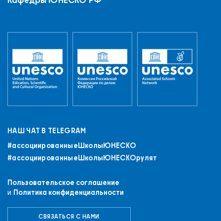
НАШ ЧАТ В TELEGRAM
#ассоциированныеШколыЮНЕСКO
#ассоциированныеШколыЮНЕСКОрулят
Пользовательское соглашение
и
Политика конфиденциальности
+7 (843) 294-83-44
РЕГИСТРАЦИЯ
ВХОД
СВЯЗАТЬСЯ С НАМИ