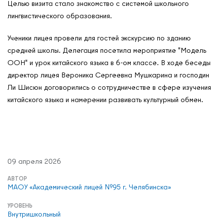
Целью визита стало знакомство с системой школьного
Мероприятия
лингвистического образования.
Обмен опытом
Ученики лицея провели для гостей экскурсию по зданию
САШ ЮНЕСКО в РФ
средней школы. Делегация посетила мероприятие "Модель
Новости
ООН" и урок китайского языка в 6-ом классе. В ходе беседы
Международные дни
директор лицея Вероника Сергеевна Мушкарина и господин
Ли Шисюн договорились о сотрудничестве в сфере изучения
Кафедры ЮНЕСКО РФ
китайского языка и намерении развивать культурный обмен.
09 апреля 2026
АВТОР
МАОУ «Академический лицей №95 г. Челябинска»
УРОВЕНЬ
Внутришкольный