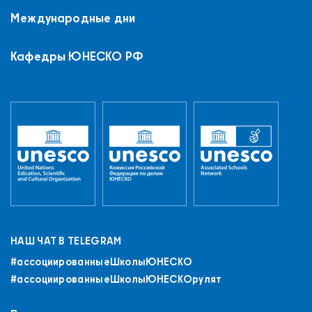
Международные дни
Кафедры ЮНЕСКО РФ
НАШ ЧАТ В TELEGRAM
#ассоциированныеШколыЮНЕСКO
#ассоциированныеШколыЮНЕСКОрулят