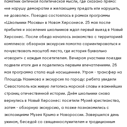
памятник античной политической мысли, где сказано прямо:
Кафедры ЮНЕСКО РФ
«не нарушу демократии и желающему предать или нарушить,
не дозволю». Поездка состоялась в рамках программы
«Школьники Москвы» в Новом Херсонесе. 25 мая после
прибытия и заселения школьников ждал первый выезд в Новый
Херсонес. После обеда началось знакомство с территорией
комплекса: обзорная экскурсия помогла сориентироваться и
почувствовать масштаб места, где история буквально
«говорит» с каждым посетителем. Вечером участники поездки
подвели итоги дня и поделились первыми впечатлениями. 26
мая программа стала ещё насыщеннее. Утром - трансфер на
Площадь Нахимова и экскурсия по городу: ребята увидели
Севастополь как живую летопись морской славы и важнейших
страниц отечественной истории. Днём школьники снова
вернулись в Новый Херсонес: посетили Музей христианства,
затем - обзорную экскурсию, а позже познакомились с
экспозициями Музея Крыма и Новороссии. Завершился день
ужином, беседой со священнослужителем и традиционным