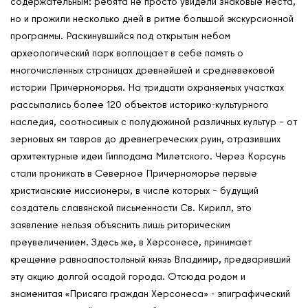
содержательным: ребята не просто увидели знаковые места,
но и прожили несколько дней в ритме большой экскурсионной
программы. Раскинувшийся под открытым небом
археологический парк воплощает в себе память о
многочисленных страницах древнейшей и средневековой
истории Причерноморья. На тридцати охраняемых участках
рассыпались более 120 объектов историко-культурного
наследия, соотносимых с полудюжиной различных культур – от
зерновых ям тавров до древнегреческих руин, отразивших
архитектурные идеи Гипподама Милетского. Через Корсунь
О нас
стали проникать в Северное Причерноморье первые
Контакты
христианские миссионеры, в числе которых – будущий
Мероприятия
создатель славянской письменности Св. Кирилл, это
заявление нельзя объяснить лишь риторическим
Обмен опытом
преувеличением. Здесь же, в Херсонесе, принимает
САШ ЮНЕСКО в РФ
крещение равноапостольный князь Владимир, предваривший
Новости
эту акцию долгой осадой города. Отсюда родом и
Международные дни
знаменитая «Присяга граждан Херсонеса» - эпиграфический