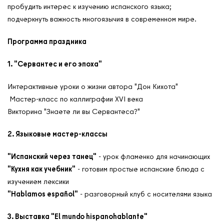
пробудить интерес к изучению испанского языка;
подчеркнуть важность многоязычия в современном мире.
Программа праздника
1. "Сервантес и его эпоха"
Интерактивные уроки о жизни автора "Дон Кихота"
Мастер-класс по каллиграфии XVI века
Викторина "Знаете ли вы Сервантеса?"
О нас
2. Языковые мастер-классы
Контакты
Мероприятия
"Испанский через танец"
- урок фламенко для начинающих
Обмен опытом
"Кухня как учебник"
- готовим простые испанские блюда с
изучением лексики
САШ ЮНЕСКО в РФ
"Hablamos español"
- разговорный клуб с носителями языка
Новости
Международные дни
3. Выставка "El mundo hispanohablante"