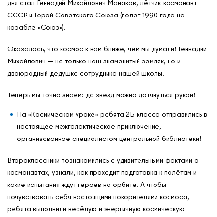
дня стал Геннадий Михайлович Манаков, лётчик-космонавт
СССР и Герой Советского Союза (полет 1990 года на
корабле «Союз»).
Оказалось, что космос к нам ближе, чем мы думали! Геннадий
Михайлович — не только наш знаменитый земляк, но и
двоюродный дедушка сотрудника нашей школы.
Теперь мы точно знаем: до звезд можно дотянуться рукой!
На «Космическом уроке» ребята 2Б класса отправились в
настоящее межгалактическое приключение,
О нас
организованное специалистом центральной библиотеки!
Контакты
Второклассники познакомились с удивительными фактами о
Мероприятия
космонавтах, узнали, как проходит подготовка к полётам и
Обмен опытом
какие испытания ждут героев на орбите. А чтобы
почувствовать себя настоящими покорителями космоса,
САШ ЮНЕСКО в РФ
ребята выполнили весёлую и энергичную космическую
Новости