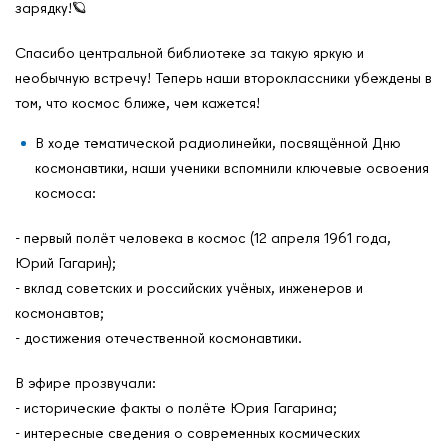
зарядку!🪐
Международные дни
Спасибо центральной библиотеке за такую яркую и
Кафедры ЮНЕСКО РФ
необычную встречу! Теперь наши второклассники убеждены в
том, что космос ближе, чем кажется!
В ходе тематической радиолинейки, посвящённой Дню
космонавтики, наши ученики вспомнили ключевые освоения
космоса:
- первый полёт человека в космос (12 апреля 1961 года,
Юрий Гагарин);
- вклад советских и российских учёных, инженеров и
космонавтов;
- достижения отечественной космонавтики.
В эфире прозвучали:
- исторические факты о полёте Юрия Гагарина;
- интересные сведения о современных космических