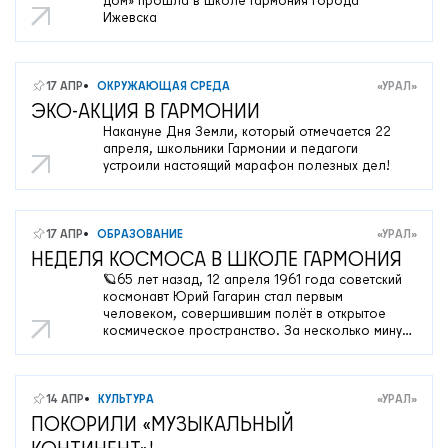
дом» прошла в школе Гармония города
Ижевска
17 АПР
ОКРУЖАЮЩАЯ СРЕДА
«УРАЛ»
ЭКО-АКЦИЯ В ГАРМОНИИ
Накануне Дня Земли, который отмечается 22
апреля, школьники Гармонии и педагоги
устроили настоящий марафон полезных дел!
17 АПР
ОБРАЗОВАНИЕ
«УРАЛ»
НЕДЕЛЯ КОСМОСА В ШКОЛЕ ГАРМОНИЯ
🪐65 лет назад, 12 апреля 1961 года советский
космонавт Юрий Гагарин стал первым
человеком, совершившим полёт в открытое
космическое пространство. ️За несколько минут
до исторического полета Юрий Гагарин записал
для печати и радио обращение к людям всей
планеты. В нем он сказал: «Счастлив ли я,
отправляясь в космический полет? Конечно,
14 АПР
КУЛЬТУРА
«УРАЛ»
счастлив. Ведь во все времена и эпохи для
ПОКОРИЛИ «МУЗЫКАЛЬНЫЙ
людей было высшим счастьем участвовать в