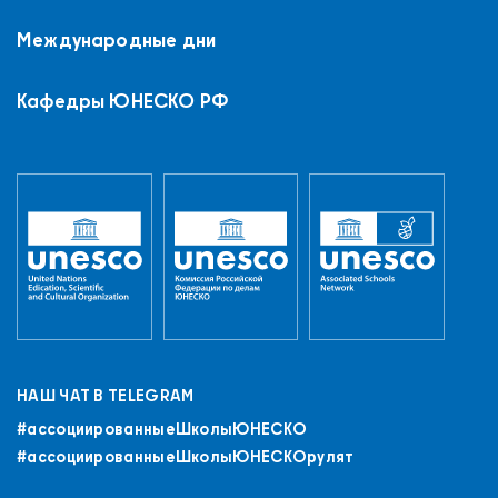
Международные дни
Кафедры ЮНЕСКО РФ
НАШ ЧАТ В TELEGRAM
#ассоциированныеШколыЮНЕСКO
#ассоциированныеШколыЮНЕСКОрулят