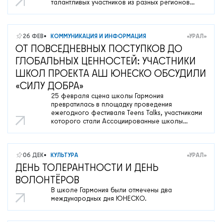
талантливых участников из разных регионов
России: Удмуртская Республика, Новосибирская
область, Московская область, Красноярский
край, Ульяновская область, г. Казань, г.
Мариуполь, г. Санкт-Петербург.
26 ФЕВ
КОММУНИКАЦИЯ И ИНФОРМАЦИЯ
«УРАЛ»
ОТ ПОВСЕДНЕВНЫХ ПОСТУПКОВ ДО
ГЛОБАЛЬНЫХ ЦЕННОСТЕЙ: УЧАСТНИКИ
ШКОЛ ПРОЕКТА АШ ЮНЕСКО ОБСУДИЛИ
«СИЛУ ДОБРА»
25 февраля сцена школы Гармония
превратилась в площадку проведения
ежегодного фестиваля Teens Talks, участниками
которого стали Ассоциированные школы
ЮНЕСКО РФ. Ученики 4–9 классов собрались
вместе, чтобы на английском языке обсудить
тему, которая в современном мире звучит
особенно актуально: The Power of Good («Сила
06 ДЕК
КУЛЬТУРА
«УРАЛ»
добра»).
ДЕНЬ ТОЛЕРАНТНОСТИ И ДЕНЬ
ВОЛОНТЁРОВ
В школе Гармония были отмечены два
международных дня ЮНЕСКО.