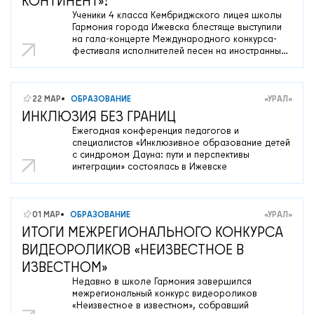
КОНТИНЕНТ»!
новых открытиях».
Ученики 4 класса Кембриджского лицея школы
Гармония города Ижевска блестяще выступили
на гала-концерте Международного конкурса-
фестиваля исполнителей песен на иностранных
языках «Музыкальный континент»,
организованном московской Гимназией РУТ
(МИИТ).
22 МАР
ОБРАЗОВАНИЕ
«УРАЛ»
ИНКЛЮЗИЯ БЕЗ ГРАНИЦ
Ежегодная конференция педагогов и
О нас
специалистов «Инклюзивное образование детей
с синдромом Дауна: пути и перспективы
Контакты
интеграции» состоялась в Ижевске
Мероприятия
Обмен опытом
01 МАР
ОБРАЗОВАНИЕ
«УРАЛ»
САШ ЮНЕСКО в РФ
ИТОГИ МЕЖРЕГИОНАЛЬНОГО КОНКУРСА
Новости
ВИДЕОРОЛИКОВ «НЕИЗВЕСТНОЕ В
ИЗВЕСТНОМ»
Международные дни
Недавно в школе Гармония завершился
Кафедры ЮНЕСКО РФ
межрегиональный конкурс видеороликов
«Неизвестное в известном», собравший