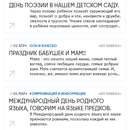
ДЕНЬ ПОЭЗИИ В НАШЕМ ДЕТСКОМ САДУ.
Через поэзию ребёнок познаёт окружающий его
мир, познаёт о добре и зле, ненависти и дружбе,
смелости и трусости. Чтение стихов закладывает
в ребёнке моральные ценности, учит сострадать
и сопереживать, удивляться и радоваться.
02 АПР
ООН И ЮНЕСКО
«ЮГ-КАВКАЗ»
О нас
ПРАЗДНИК БАБУШЕК И МАМ!!
Контакты
Мама - это начало нашей жизни, самый теплый
взгляд, самое любящее сердце, самые добрые
Мероприятия
руки. Мать считается хранительницей семьи. И,
конечно, же, именно мама играет важную роль в
Обмен опытом
жизни каждого человека. Развитие отношений
между ребенком и матерью имеет большое
САШ ЮНЕСКО в РФ
значение для развития личности ребенка.
04 МАР
КОММУНИКАЦИЯ И ИНФОРМАЦИЯ
«ЮГ-КАВКАЗ»
Новости
МЕЖДУНАРОДНЫЙ ДЕНЬ РОДНОГО
Международные дни
ЯЗЫКА, ГОВОРИМ НА ЯЗЫКЕ ПРЕДКОВ.
Кафедры ЮНЕСКО РФ
В Международный день родного языка все языки
признаются равными, поскольку каждый из них
уникален.