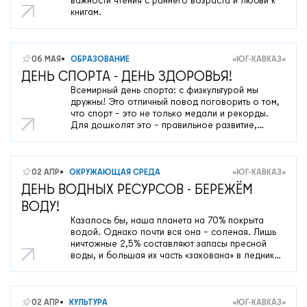
важности чтения с раннего возраста и любви к
книгам.
06 МАЯ
ОБРАЗОВАНИЕ
«ЮГ-КАВКАЗ»
ДЕНЬ СПОРТА - ДЕНЬ ЗДОРОВЬЯ!
Всемирный день спорта: с физкультурой мы
дружны! Это отличный повод поговорить о том,
что спорт – это не только медали и рекорды.
Для дошколят это – правильное развитие,
крепкий иммунитет, хорошее настроение и
умение дружить в команде.
02 АПР
ОКРУЖАЮЩАЯ СРЕДА
«ЮГ-КАВКАЗ»
ДЕНЬ ВОДНЫХ РЕСУРСОВ - БЕРЕЖЁМ
ВОДУ!
Казалось бы, наша планета на 70% покрыта
водой. Однако почти вся она – соленая. Лишь
ничтожные 2,5% составляют запасы пресной
воды, и большая их часть «закована» в ледники
и вечную мерзлоту.
02 АПР
КУЛЬТУРА
«ЮГ-КАВКАЗ»