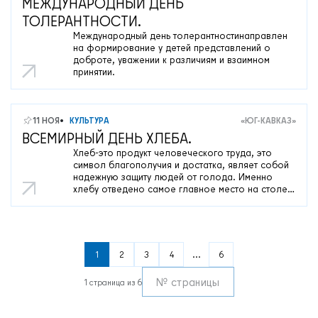
МЕЖДУНАРОДНЫЙ ДЕНЬ
ТОЛЕРАНТНОСТИ.
Международный день толерантностинаправлен
на формирование у детей представлений о
доброте, уважении к различиям и взаимном
принятии.
11 НОЯ
КУЛЬТУРА
«ЮГ-КАВКАЗ»
ВСЕМИРНЫЙ ДЕНЬ ХЛЕБА.
Хлеб-это продукт человеческого труда, это
символ благополучия и достатка, являет собой
надежную защиту людей от голода. Именно
хлебу отведено самое главное место на столе и
в будни, и в праздники. Без него не обходится ни
один приём пищи.
1
2
3
4
...
6
1 страница из 6