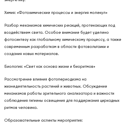
Химия: «Фотохимические процессы и энергия молекул»
Разбор механизмов химических реакций, протекающих под
воздействием света. Особое внимание будет уделено
фотосинтезу как глобальному химическому процессу, а также
современным разработкам в области фотовольтаики и
создания новых материалов.
Биология: «Свет как основа жизни и биоритмов»
Рассмотрение влияния фотопериодизма на
О нас
жизнедеятельность растений и животных. Обсуждение
Контакты
механизмов работы зрительного анализатора и важности
Мероприятия
соблюдения гигиены освещения для поддержания циркадных
ритмов человека.
Обмен опытом
САШ ЮНЕСКО в РФ
Образовательные аспекты мероприятия:
Новости