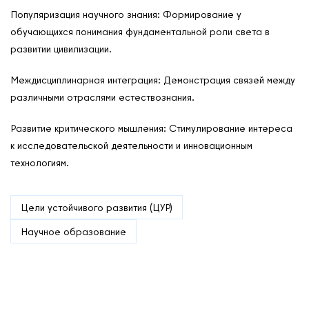
Популяризация научного знания: Формирование у
Международные дни
обучающихся понимания фундаментальной роли света в
Кафедры ЮНЕСКО РФ
развитии цивилизации.
Междисциплинарная интеграция: Демонстрация связей между
различными отраслями естествознания.
Развитие критического мышления: Стимулирование интереса
к исследовательской деятельности и инновационным
технологиям.
Цели устойчивого развития (ЦУР)
Научное образование