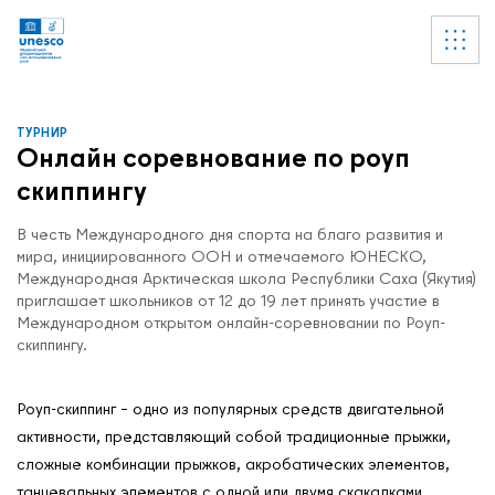
Ссылки
УВЕДОМЛЕНИЕ
Список пуст
ТУРНИР
Онлайн соревнование по роуп
скиппингу
В честь Международного дня спорта на благо развития и
мира, инициированного ООН и отмечаемого ЮНЕСКО,
Международная Арктическая школа Республики Саха (Якутия)
приглашает школьников от 12 до 19 лет принять участие в
Международном открытом онлайн-соревновании по Роуп-
скиппингу.
Роуп-скиппинг – одно из популярных средств двигательной
активности, представляющий собой традиционные прыжки,
сложные комбинации прыжков, акробатических элементов,
танцевальных элементов с одной или двумя скакалками,