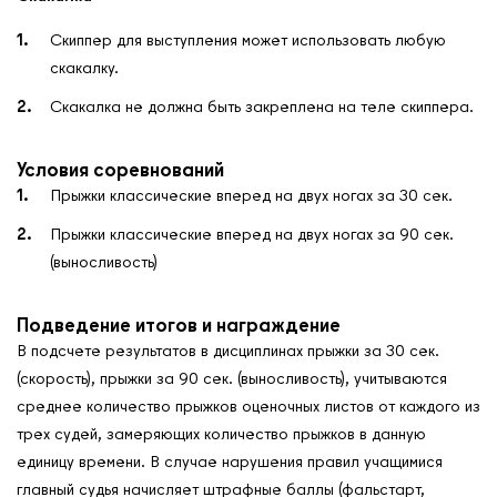
Скиппер для выступления может использовать любую
скакалку.
О нас
Скакалка не должна быть закреплена на теле скиппера.
Контакты
Мероприятия
Условия соревнований
Обмен опытом
Прыжки классические вперед на двух ногах за 30 сек.
САШ ЮНЕСКО в РФ
Прыжки классические вперед на двух ногах за 90 сек.
Новости
(выносливость)
Международные дни
Подведение итогов и награждение
Кафедры ЮНЕСКО РФ
В подсчете результатов в дисциплинах прыжки за 30 сек.
(скорость), прыжки за 90 сек. (выносливость), учитываются
среднее количество прыжков оценочных листов от каждого из
трех судей, замеряющих количество прыжков в данную
единицу времени. В случае нарушения правил учащимися
главный судья начисляет штрафные баллы (фальстарт,