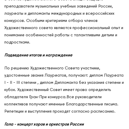
О нас
преподаватели музыкальных учебных заведений России,
Контакты
лауреаты и дипломанты международных и всероссийских
Мероприятия
конкурсов. Особыми критериями отбора членов
Художественного совета являются профессиональный опыт и
Обмен опытом
понимание особенностей работы с талантливыми детьми и
САШ ЮНЕСКО в РФ
подростками.
Новости
Подведение итогов и награждение
Международные дни
Кафедры ЮНЕСКО РФ
По решению Художественного Совета участники,
удостоенные звания Лауреатов, получают: диплом Лауреата
I – II – III степени , диплом Дипломанта без указания степени и
кубок. Художественный Совет имеет право определить
обладателя Гран-При конкурса.Все руководители
коллективов получают именные Благодарственные письма.
Репетиции и выступления проходят согласно расписанию.
Гала – концерт хоров и оркестров России