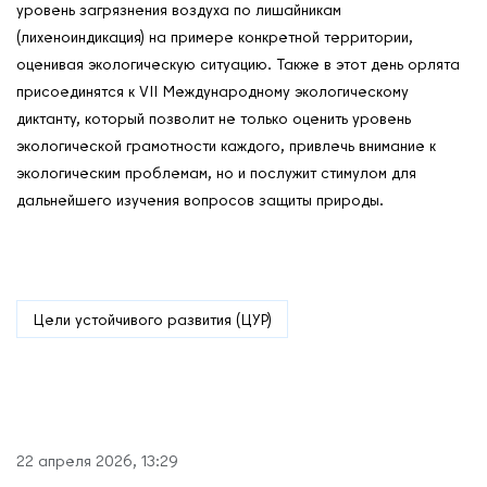
уровень загрязнения воздуха по лишайникам
(лихеноиндикация) на примере конкретной территории,
оценивая экологическую ситуацию. Также в этот день орлята
присоединятся к VII Международному экологическому
диктанту, который позволит не только оценить уровень
экологической грамотности каждого, привлечь внимание к
экологическим проблемам, но и послужит стимулом для
О нас
дальнейшего изучения вопросов защиты природы.
Контакты
Мероприятия
Обмен опытом
САШ ЮНЕСКО в РФ
Цели устойчивого развития (ЦУР)
Новости
Международные дни
Кафедры ЮНЕСКО РФ
22 апреля 2026, 13:29