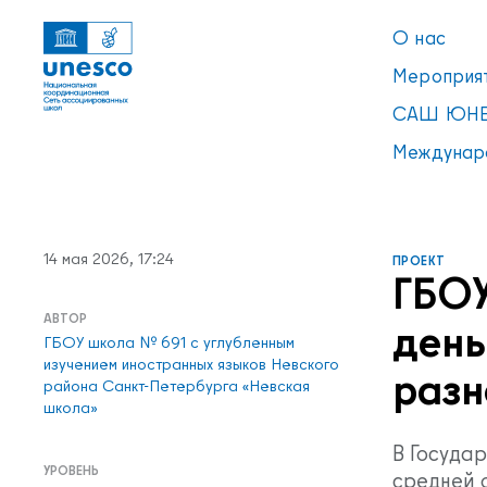
О нас
Мероприя
САШ ЮНЕ
Междунар
14 мая 2026, 17:24
ПРОЕКТ
ГБОУ
Ссылки
АВТОР
день
УВЕДОМЛЕНИЕ
ГБОУ школа № 691 с углубленным
Список пуст
изучением иностранных языков Невского
разн
района Санкт-Петербурга «Невская
школа»
В Госуда
УРОВЕНЬ
средней 