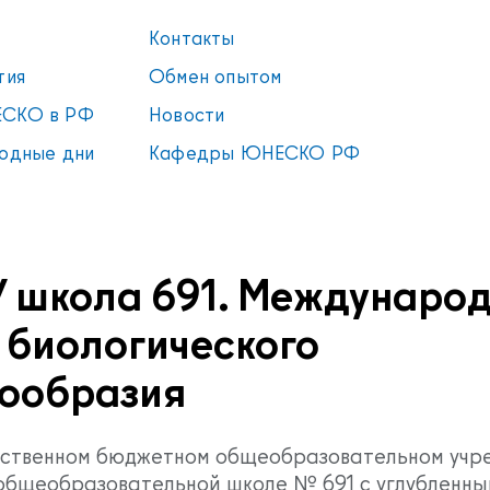
Контакты
тия
Обмен опытом
СКО в РФ
Новости
одные дни
Кафедры ЮНЕСКО РФ
 школа 691. Междунаро
 биологического
ообразия
рственном бюджетном общеобразовательном учр
общеобразовательной школе № 691 с углубленны