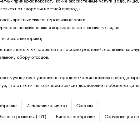
етных примерах показать, какие экосистемные услуги (вода, пища,
 зависят от здоровья местной природы.
овать практические интерактивные зоны:
р-класс по выявлению и картированию инвазивных видов;
гическая викторина;
нтация школьных проектов по посадке растений, созданию корму
ельному сбору отходов.
овать учащихся к участию в городских/региональных природоохран
ув, что от их личного вклада зависит достижение глобальных целе
образие
Изменение климата
Океаны
чивого развития (ЦУР)
Биоразнообразие
Окружающая ср