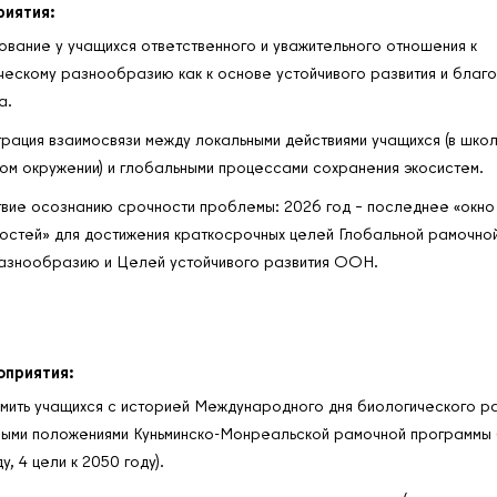
риятия:
вание у учащихся ответственного и уважительного отношения к
ческому разнообразию как к основе устойчивого развития и благ
а.
рация взаимосвязи между локальными действиями учащихся (в школ
ом окружении) и глобальными процессами сохранения экосистем.
вие осознанию срочности проблемы: 2026 год – последнее «окно
остей» для достижения краткосрочных целей Глобальной рамочно
азнообразию и Целей устойчивого развития ООН.
оприятия:
мить учащихся с историей Международного дня биологического 
ными положениями Куньминско-Монреальской рамочной программы (
у, 4 цели к 2050 году).