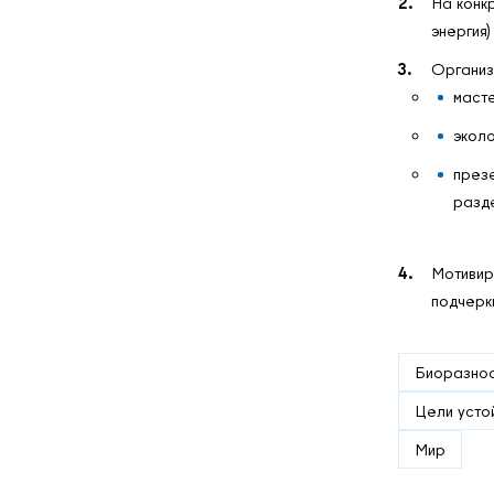
На конкр
энергия)
Организ
масте
эколо
презе
разд
Мотивир
подчеркн
Биоразно
Цели устой
Мир