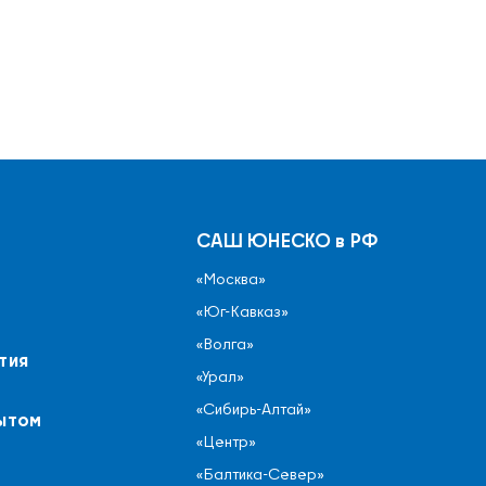
САШ ЮНЕСКО в РФ
«Москва»
«Юг-Кавказ»
«Волга»
тия
«Урал»
«Сибирь-Алтай»
ытом
«Центр»
«Балтика-Север»