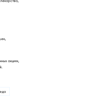
 лекарства,
шек,
ных акциях,
й.
еда