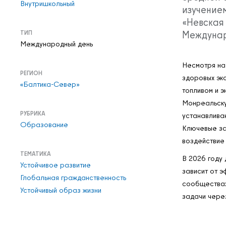
Внутришкольный
изучение
«Невская
Междунар
ТИП
Международный день
Несмотря на
РЕГИОН
здоровых эк
«Балтика-Север»
топливом и 
Монреальску
РУБРИКА
устанавливаю
Образование
Ключевые за
воздействие
ТЕМАТИКА
В 2026 году 
Устойчивое развитие
зависит от э
Глобальная гражданственность
сообществах
Устойчивый образ жизни
задачи через