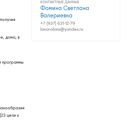
КОНТАКТНЫЕ ДАННЫЕ
Фомина Светлана
Валериевна
ополучия
+7 (937) 631-12-79
lanarobins@yandex.ru
е, дома, в
й программы
разнообразия
23 цели к