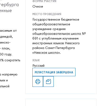
ФОРМА УЧАСТИЯ
тербурга
Очное
енные
МЕСТО ПРОВЕДЕНИЯ
Государственное бюджетное
общеобразовательное
учреждение средняя
висимым от
общеобразовательная школа №
одеждой,
691 с углубленным изучением
минско-
иностранных языков Невского
района Санкт-Петербурга
 план,
«Невская школа».
50 году.
0% сократить
ЯЗЫК
Русский
РЕГИСТРАЦИЯ ЗАВЕРШЕНА
на напрямую
ьях и
альной