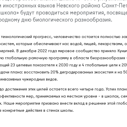
м иностранных языков Невского района Санкт-Пе
 школа» будут проводиться мероприятия, посвящ
одному дню биологического разнообразия.
 технологический прогресс, человечество остается полностью за
осистем, которые обеспечивают нас водой, пищей, лекарствами, 
энергией. В декабре 2022 года мировое сообщество приняло Кунь
ю глобальную рамочную программу в области биоразнообразия –
щий 23 целевых показателя к 2030 году и 4 глобальные цели к 20
дачи плана: восстановить 20% деградированных экосистем и на 5
 инвазивных чужеродных видов.
до достижения этих целей остается всего четыре года. Успех пла
ффективности мер, принимаемых на местном уровне – в школах, сем
. Наше мероприятие призвано внести вклад в решение этой глоб
 конкретные действия в стенах школы.