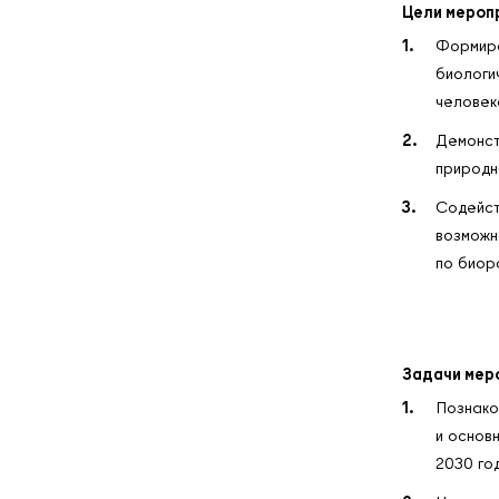
Цели мероп
Формиро
биологи
человек
Демонст
природн
Содейст
возможн
по биор
Задачи мер
Познако
и основ
2030 год